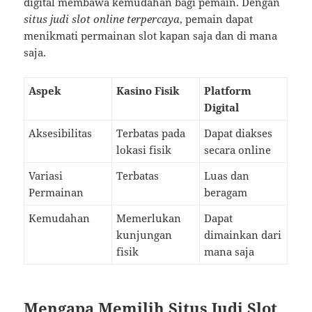
digital membawa kemudahan bagi pemain. Dengan
situs judi slot online terpercaya
, pemain dapat
menikmati permainan slot kapan saja dan di mana
saja.
Aspek
Kasino Fisik
Platform
Digital
Aksesibilitas
Terbatas pada
Dapat diakses
lokasi fisik
secara online
Variasi
Terbatas
Luas dan
Permainan
beragam
Kemudahan
Memerlukan
Dapat
kunjungan
dimainkan dari
fisik
mana saja
Mengapa Memilih Situs Judi Slot