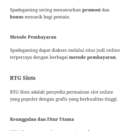
Spadegaming sering menawarkan
promosi
dan
bonus
menarik bagi pemain.
Metode Pembayaran
Spadegaming dapat diakses melalui situs judi online
terpercaya dengan berbagai
metode pembayaran
.
RTG Slots
RTG Slots adalah penyedia permainan slot online
yang populer dengan grafis yang berkualitas tinggi.
Keunggulan dan Fitur Utama