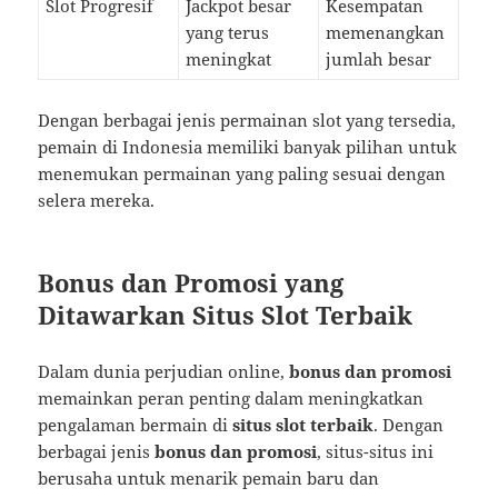
Slot Progresif
Jackpot besar
Kesempatan
yang terus
memenangkan
meningkat
jumlah besar
Dengan berbagai jenis permainan slot yang tersedia,
pemain di Indonesia memiliki banyak pilihan untuk
menemukan permainan yang paling sesuai dengan
selera mereka.
Bonus dan Promosi yang
Ditawarkan Situs Slot Terbaik
Dalam dunia perjudian online,
bonus dan promosi
memainkan peran penting dalam meningkatkan
pengalaman bermain di
situs slot terbaik
. Dengan
berbagai jenis
bonus dan promosi
, situs-situs ini
berusaha untuk menarik pemain baru dan