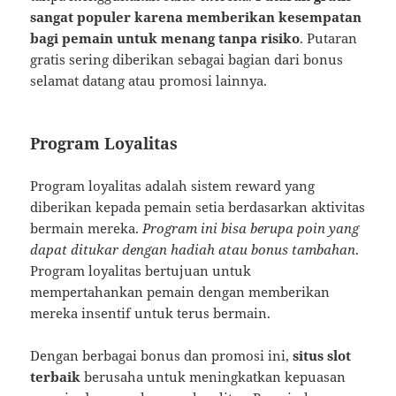
sangat populer karena memberikan kesempatan
bagi pemain untuk menang tanpa risiko
. Putaran
gratis sering diberikan sebagai bagian dari bonus
selamat datang atau promosi lainnya.
Program Loyalitas
Program loyalitas adalah sistem reward yang
diberikan kepada pemain setia berdasarkan aktivitas
bermain mereka.
Program ini bisa berupa poin yang
dapat ditukar dengan hadiah atau bonus tambahan
.
Program loyalitas bertujuan untuk
mempertahankan pemain dengan memberikan
mereka insentif untuk terus bermain.
Dengan berbagai bonus dan promosi ini,
situs slot
terbaik
berusaha untuk meningkatkan kepuasan