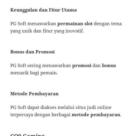
Keunggulan dan Fitur Utama
PG Soft menawarkan
permainan slot
dengan tema
yang unik dan fitur yang inovatif.
Bonus dan Promosi
PG Soft sering menawarkan
promosi
dan
bonus
menarik bagi pemain.
Metode Pembayaran
PG Soft dapat diakses melalui situs judi online
terpercaya dengan berbagai
metode pembayaran
.
CQ9 Gaming