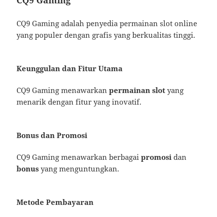
CQ9 Gaming adalah penyedia permainan slot online
yang populer dengan grafis yang berkualitas tinggi.
Keunggulan dan Fitur Utama
CQ9 Gaming menawarkan
permainan slot
yang
menarik dengan fitur yang inovatif.
Bonus dan Promosi
CQ9 Gaming menawarkan berbagai
promosi
dan
bonus
yang menguntungkan.
Metode Pembayaran