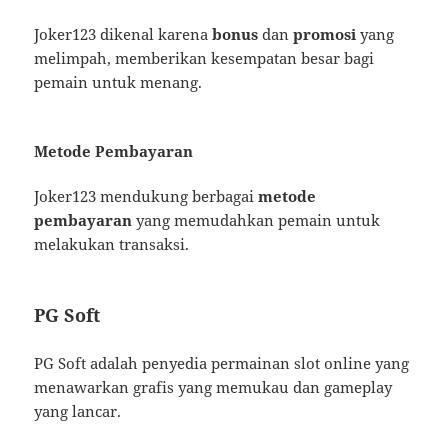
Joker123 dikenal karena
bonus
dan
promosi
yang
melimpah, memberikan kesempatan besar bagi
pemain untuk menang.
Metode Pembayaran
Joker123 mendukung berbagai
metode
pembayaran
yang memudahkan pemain untuk
melakukan transaksi.
PG Soft
PG Soft adalah penyedia permainan slot online yang
menawarkan grafis yang memukau dan gameplay
yang lancar.