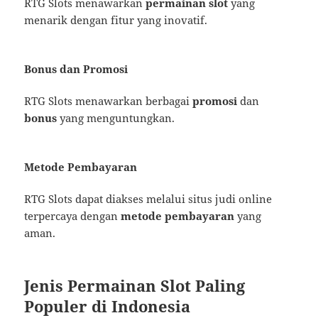
RTG Slots menawarkan
permainan slot
yang
menarik dengan fitur yang inovatif.
Bonus dan Promosi
RTG Slots menawarkan berbagai
promosi
dan
bonus
yang menguntungkan.
Metode Pembayaran
RTG Slots dapat diakses melalui situs judi online
terpercaya dengan
metode pembayaran
yang
aman.
Jenis Permainan Slot Paling
Populer di Indonesia