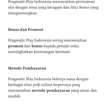
Pragmatic Play Indonesia menawarkan permainan
slot dengan tema yang beragam dan fitur
bonus
yang
menguntungkan.
Bonus dan Promosi
Pragmatic Play Indonesia sering menawarkan
promosi
dan
bonus
kepada pemain setia,
meningkatkan kesenangan bermain.
Metode Pembayaran
Pragmatic Play Indonesia bekerja sama dengan
berbagai situs judi online terpercaya yang
menawarkan
metode pembayaran
yang aman dan
mudah.