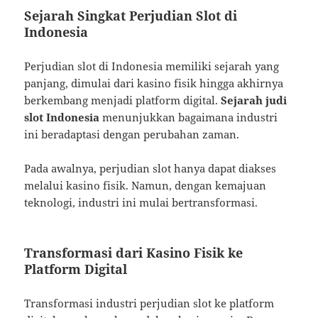
Sejarah Singkat Perjudian Slot di
Indonesia
Perjudian slot di Indonesia memiliki sejarah yang
panjang, dimulai dari kasino fisik hingga akhirnya
berkembang menjadi platform digital.
Sejarah judi
slot Indonesia
menunjukkan bagaimana industri
ini beradaptasi dengan perubahan zaman.
Pada awalnya, perjudian slot hanya dapat diakses
melalui kasino fisik. Namun, dengan kemajuan
teknologi, industri ini mulai bertransformasi.
Transformasi dari Kasino Fisik ke
Platform Digital
Transformasi industri perjudian slot ke platform