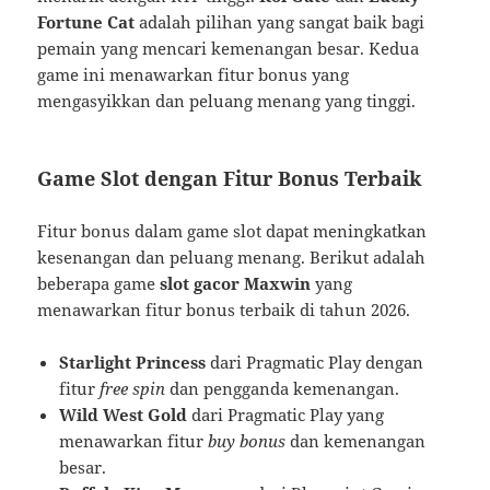
Fortune Cat
adalah pilihan yang sangat baik bagi
pemain yang mencari kemenangan besar. Kedua
game ini menawarkan fitur bonus yang
mengasyikkan dan peluang menang yang tinggi.
Game Slot dengan Fitur Bonus Terbaik
Fitur bonus dalam game slot dapat meningkatkan
kesenangan dan peluang menang. Berikut adalah
beberapa game
slot gacor Maxwin
yang
menawarkan fitur bonus terbaik di tahun 2026.
Starlight Princess
dari Pragmatic Play dengan
fitur
free spin
dan pengganda kemenangan.
Wild West Gold
dari Pragmatic Play yang
menawarkan fitur
buy bonus
dan kemenangan
besar.