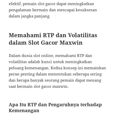
efektif, pemain slot gacor dapat meningkatkan
pengalaman bermain dan mencapai kesuksesan
dalam jangka panjang.
Memahami RTP dan Volatilitas
dalam Slot Gacor Maxwin
Dalam dunia slot online, memahami RTP dan
volatilitas adalah kunci untuk meningkatkan
peluang kemenangan. Kedua konsep ini memainkan
peran penting dalam menentukan seberapa sering
dan berapa banyak seorang pemain dapat menang
saat bermain slot gacor maxwin.
Apa Itu RTP dan Pengaruhnya terhadap
Kemenangan