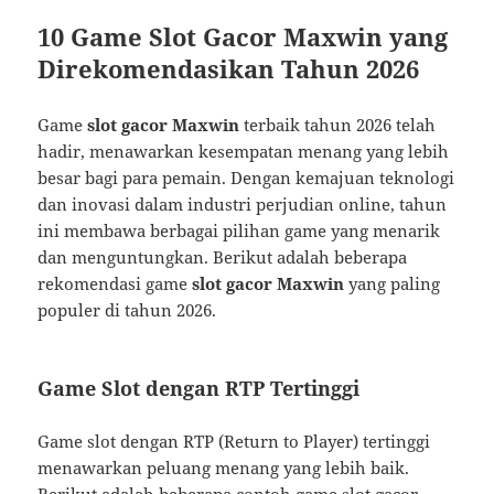
10 Game Slot Gacor Maxwin yang
Direkomendasikan Tahun 2026
Game
slot gacor Maxwin
terbaik tahun 2026 telah
hadir, menawarkan kesempatan menang yang lebih
besar bagi para pemain. Dengan kemajuan teknologi
dan inovasi dalam industri perjudian online, tahun
ini membawa berbagai pilihan game yang menarik
dan menguntungkan. Berikut adalah beberapa
rekomendasi game
slot gacor Maxwin
yang paling
populer di tahun 2026.
Game Slot dengan RTP Tertinggi
Game slot dengan RTP (Return to Player) tertinggi
menawarkan peluang menang yang lebih baik.
Berikut adalah beberapa contoh game slot gacor