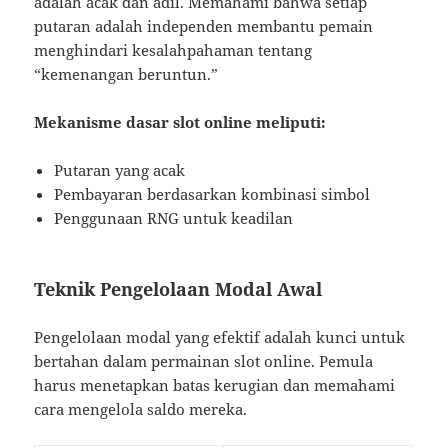
adalah acak dan adil. Memahami bahwa setiap
putaran adalah independen membantu pemain
menghindari kesalahpahaman tentang
“kemenangan beruntun.”
Mekanisme dasar slot online meliputi:
Putaran yang acak
Pembayaran berdasarkan kombinasi simbol
Penggunaan RNG untuk keadilan
Teknik Pengelolaan Modal Awal
Pengelolaan modal yang efektif adalah kunci untuk
bertahan dalam permainan slot online. Pemula
harus menetapkan batas kerugian dan memahami
cara mengelola saldo mereka.