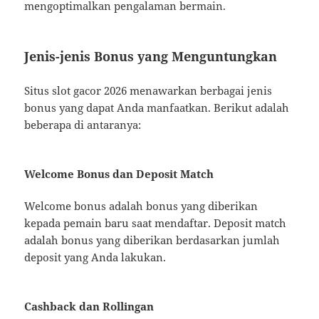
mengoptimalkan pengalaman bermain.
Jenis-jenis Bonus yang Menguntungkan
Situs slot gacor 2026 menawarkan berbagai jenis
bonus yang dapat Anda manfaatkan. Berikut adalah
beberapa di antaranya:
Welcome Bonus dan Deposit Match
Welcome bonus adalah bonus yang diberikan
kepada pemain baru saat mendaftar. Deposit match
adalah bonus yang diberikan berdasarkan jumlah
deposit yang Anda lakukan.
Cashback dan Rollingan