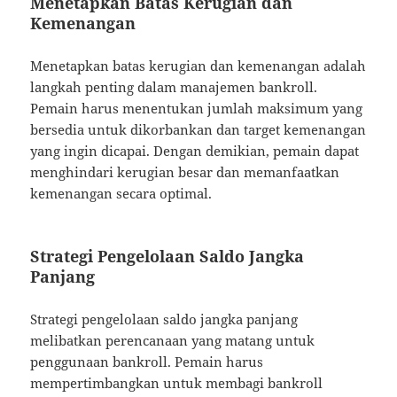
Menetapkan Batas Kerugian dan
Kemenangan
Menetapkan batas kerugian dan kemenangan adalah
langkah penting dalam manajemen bankroll.
Pemain harus menentukan jumlah maksimum yang
bersedia untuk dikorbankan dan target kemenangan
yang ingin dicapai. Dengan demikian, pemain dapat
menghindari kerugian besar dan memanfaatkan
kemenangan secara optimal.
Strategi Pengelolaan Saldo Jangka
Panjang
Strategi pengelolaan saldo jangka panjang
melibatkan perencanaan yang matang untuk
penggunaan bankroll. Pemain harus
mempertimbangkan untuk membagi bankroll