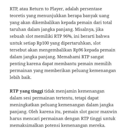
RTP, atau Return to Player, adalah persentase
teoretis yang menunjukkan berapa banyak uang
yang akan dikembalikan kepada pemain dari total
taruhan dalam jangka panjang. Misalnya, jika
sebuah slot memiliki RTP 96%, ini berarti bahwa
untuk setiap Rp100 yang dipertaruhkan, slot
tersebut akan mengembalikan Rp96 kepada pemain
dalam jangka panjang. Memahami RTP sangat
penting karena dapat membantu pemain memilih
permainan yang memberikan peluang kemenangan
lebih baik.
RTP yang tinggi
tidak menjamin kemenangan
dalam sesi permainan tertentu, tetapi dapat
meningkatkan peluang kemenangan dalam jangka
panjang. Oleh karena itu, pemain slot gacor maxwin
harus mencari permainan dengan RTP tinggi untuk
memaksimalkan potensi kemenangan mereka.