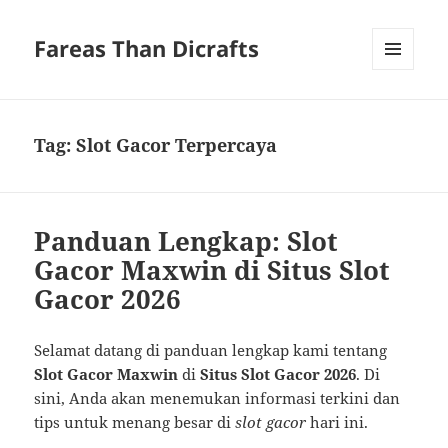
Fareas Than Dicrafts
MENU
AND
WIDGETS
Tag:
Slot Gacor Terpercaya
Panduan Lengkap: Slot
Gacor Maxwin di Situs Slot
Gacor 2026
Selamat datang di panduan lengkap kami tentang
Slot Gacor Maxwin
di
Situs Slot Gacor 2026
. Di
sini, Anda akan menemukan informasi terkini dan
tips untuk menang besar di
slot gacor
hari ini.