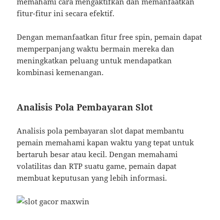
memahami cara mengaktifkan dan memanfaatkan
fitur-fitur ini secara efektif.
Dengan memanfaatkan fitur free spin, pemain dapat
memperpanjang waktu bermain mereka dan
meningkatkan peluang untuk mendapatkan
kombinasi kemenangan.
Analisis Pola Pembayaran Slot
Analisis pola pembayaran slot dapat membantu
pemain memahami kapan waktu yang tepat untuk
bertaruh besar atau kecil. Dengan memahami
volatilitas dan RTP suatu game, pemain dapat
membuat keputusan yang lebih informasi.