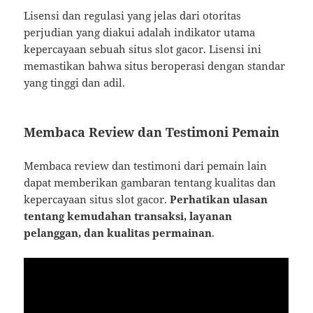
Lisensi dan regulasi yang jelas dari otoritas
perjudian yang diakui adalah indikator utama
kepercayaan sebuah situs slot gacor. Lisensi ini
memastikan bahwa situs beroperasi dengan standar
yang tinggi dan adil.
Membaca Review dan Testimoni Pemain
Membaca review dan testimoni dari pemain lain
dapat memberikan gambaran tentang kualitas dan
kepercayaan situs slot gacor.
Perhatikan ulasan
tentang kemudahan transaksi, layanan
pelanggan, dan kualitas permainan
.