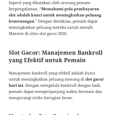
Seperti yang dikatakan oleh seorang pemain
berpengalaman, “
Memahami pola pembayaran
slot adalah kunci untuk meningkatkan peluang
kemenangan
.” Dengan demikian, pemain dapat
meningkatkan peluang mereka untuk meraih
Maxwin di situs slot gacor 2026.
Slot Gacor: Manajemen Bankroll
yang Efektif untuk Pemain
Manajemen bankroll yang efektif adalah kunci
untuk meningkatkan peluang menang di
slot gacor
hari ini
. Dengan mengelola bankroll dengan baik,
pemain dapat memperpanjang waktu bermain dan
mengurangi risiko kerugian besar.