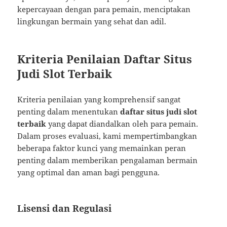
kepercayaan dengan para pemain, menciptakan
lingkungan bermain yang sehat dan adil.
Kriteria Penilaian Daftar Situs
Judi Slot Terbaik
Kriteria penilaian yang komprehensif sangat
penting dalam menentukan
daftar situs judi slot
terbaik
yang dapat diandalkan oleh para pemain.
Dalam proses evaluasi, kami mempertimbangkan
beberapa faktor kunci yang memainkan peran
penting dalam memberikan pengalaman bermain
yang optimal dan aman bagi pengguna.
Lisensi dan Regulasi