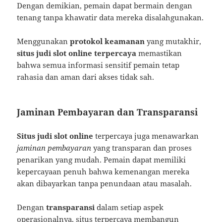
Dengan demikian, pemain dapat bermain dengan
tenang tanpa khawatir data mereka disalahgunakan.
Menggunakan
protokol keamanan
yang mutakhir,
situs judi slot online terpercaya
memastikan
bahwa semua informasi sensitif pemain tetap
rahasia dan aman dari akses tidak sah.
Jaminan Pembayaran dan Transparansi
Situs judi slot online
terpercaya juga menawarkan
jaminan pembayaran
yang transparan dan proses
penarikan yang mudah. Pemain dapat memiliki
kepercayaan penuh bahwa kemenangan mereka
akan dibayarkan tanpa penundaan atau masalah.
Dengan
transparansi
dalam setiap aspek
operasionalnya, situs terpercaya membangun