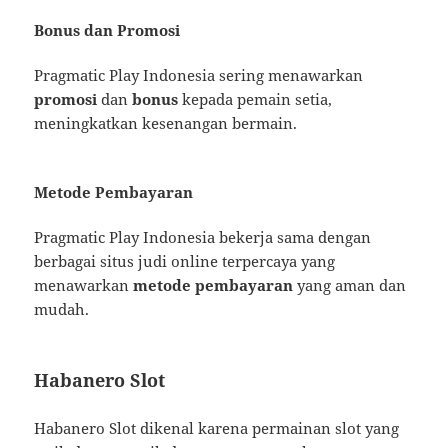
Bonus dan Promosi
Pragmatic Play Indonesia sering menawarkan
promosi
dan
bonus
kepada pemain setia,
meningkatkan kesenangan bermain.
Metode Pembayaran
Pragmatic Play Indonesia bekerja sama dengan
berbagai situs judi online terpercaya yang
menawarkan
metode pembayaran
yang aman dan
mudah.
Habanero Slot
Habanero Slot dikenal karena permainan slot yang