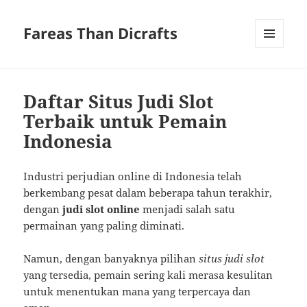
Fareas Than Dicrafts
MENU
AND
WIDGETS
Daftar Situs Judi Slot
Terbaik untuk Pemain
Indonesia
Industri perjudian online di Indonesia telah
berkembang pesat dalam beberapa tahun terakhir,
dengan
judi slot online
menjadi salah satu
permainan yang paling diminati.
Namun, dengan banyaknya pilihan
situs judi slot
yang tersedia, pemain sering kali merasa kesulitan
untuk menentukan mana yang terpercaya dan