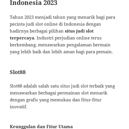
Indonesia 2023
Tahun 2023 menjadi tahun yang menarik bagi para
pecinta judi slot online di Indonesia dengan
hadirnya berbagai pilihan
situs judi slot
terpercaya
. Industri perjudian online terus
berkembang, menawarkan pengalaman bermain
yang lebih baik dan lebih aman bagi para pemain.
Slot88
Slot88 adalah salah satu situs judi slot terbaik yang
menawarkan berbagai permainan slot menarik
dengan grafis yang memukau dan fitur-fitur
inovatif.
Keunggulan dan Fitur Utama