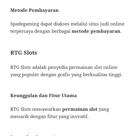
Metode Pembayaran
Spadegaming dapat diakses melalui situs judi online
terpercaya dengan berbagai
metode pembayaran
.
RTG Slots
RTG Slots adalah penyedia permainan slot online
yang populer dengan grafis yang berkualitas tinggi.
Keunggulan dan Fitur Utama
RTG Slots menawarkan
permainan slot
yang
menarik dengan fitur yang inovatif.