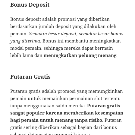
Bonus Deposit
Bonus deposit adalah promosi yang diberikan
berdasarkan jumlah deposit yang dilakukan oleh
pemain.
Semakin besar deposit, semakin besar bonus
yang diterima
. Bonus ini membantu meningkatkan
modal pemain, sehingga mereka dapat bermain
lebih lama dan
meningkatkan peluang menang
.
Putaran Gratis
Putaran gratis adalah promosi yang memungkinkan
pemain untuk memainkan permainan slot tertentu
tanpa menggunakan saldo mereka.
Putaran gratis
sangat populer karena memberikan kesempatan
bagi pemain untuk menang tanpa risiko
. Putaran
gratis sering diberikan sebagai bagian dari bonus
selamat datang atau promosi lainnya.