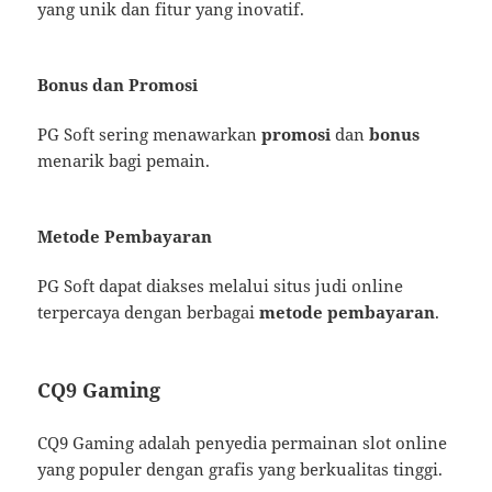
yang unik dan fitur yang inovatif.
Bonus dan Promosi
PG Soft sering menawarkan
promosi
dan
bonus
menarik bagi pemain.
Metode Pembayaran
PG Soft dapat diakses melalui situs judi online
terpercaya dengan berbagai
metode pembayaran
.
CQ9 Gaming
CQ9 Gaming adalah penyedia permainan slot online
yang populer dengan grafis yang berkualitas tinggi.