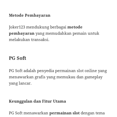
Metode Pembayaran
Joker123 mendukung berbagai
metode
pembayaran
yang memudahkan pemain untuk
melakukan transaksi.
PG Soft
PG Soft adalah penyedia permainan slot online yang
menawarkan grafis yang memukau dan gameplay
yang lancar.
Keunggulan dan Fitur Utama
PG Soft menawarkan
permainan slot
dengan tema