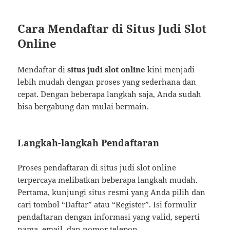
Cara Mendaftar di Situs Judi Slot
Online
Mendaftar di
situs judi slot online
kini menjadi
lebih mudah dengan proses yang sederhana dan
cepat. Dengan beberapa langkah saja, Anda sudah
bisa bergabung dan mulai bermain.
Langkah-langkah Pendaftaran
Proses pendaftaran di situs judi slot online
terpercaya melibatkan beberapa langkah mudah.
Pertama, kunjungi situs resmi yang Anda pilih dan
cari tombol “Daftar” atau “Register”. Isi formulir
pendaftaran dengan informasi yang valid, seperti
nama, email, dan nomor telepon.