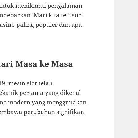
 untuk menikmati pengalaman
ndebarkan. Mari kita telusuri
asino paling populer dan apa
dari Masa ke Masa
9, mesin slot telah
ekanik pertama yang dikenal
online modern yang menggunakan
 membawa perubahan signifikan