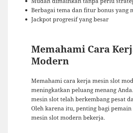
Mudah dimainkan tanpa perlu strate
Berbagai tema dan fitur bonus yang 
Jackpot progresif yang besar
Memahami Cara Kerja
Modern
Memahami cara kerja mesin slot mod
meningkatkan peluang menang Anda.
mesin slot telah berkembang pesat d
Oleh karena itu, penting bagi pema
mesin slot modern bekerja.