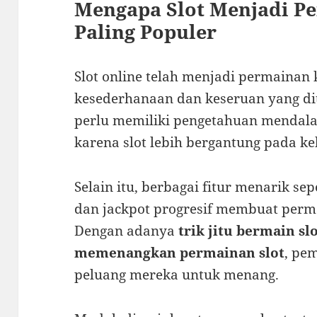
Mengapa Slot Menjadi P
Paling Populer
Slot online telah menjadi permainan 
kesederhanaan dan keseruan yang di
perlu memiliki pengetahuan mendala
karena slot lebih bergantung pada k
Selain itu, berbagai fitur menarik sepe
dan jackpot progresif membuat perm
Dengan adanya
trik jitu bermain sl
memenangkan permainan slot
, pe
peluang mereka untuk menang.