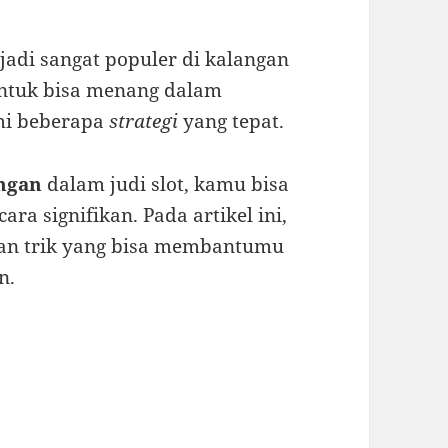
jadi sangat populer di kalangan
untuk bisa menang dalam
mi beberapa
strategi
yang tepat.
ngan
dalam judi slot, kamu bisa
a signifikan. Pada artikel ini,
dan trik yang bisa membantumu
n.