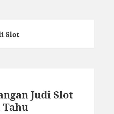
i Slot
ngan Judi Slot
 Tahu