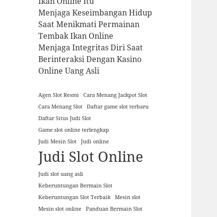
Ikan Online Itu
Menjaga Keseimbangan Hidup
Saat Menikmati Permainan
Tembak Ikan Online
Menjaga Integritas Diri Saat
Berinteraksi Dengan Kasino
Online Uang Asli
Agen Slot Resmi
Cara Menang Jackpot Slot
Cara Menang Slot
Daftar game slot terbaru
Daftar Situs Judi Slot
Game slot online terlengkap
Judi Mesin Slot
Judi online
Judi Slot Online
Judi slot uang asli
Keberuntungan Bermain Slot
Keberuntungan Slot Terbaik
Mesin slot
Mesin slot online
Panduan Bermain Slot