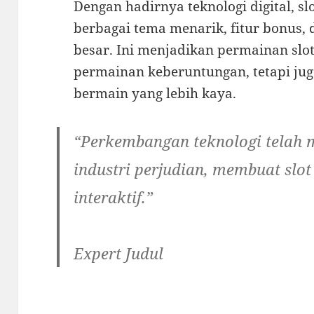
Dengan hadirnya teknologi digital, s
berbagai tema menarik, fitur bonus, 
besar. Ini menjadikan permainan slo
permainan keberuntungan, tetapi j
bermain yang lebih kaya.
“Perkembangan teknologi telah
industri perjudian, membuat slot
interaktif.”
Expert Judul