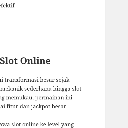
fektif
Slot Online
mi transformasi besar sejak
 mekanik sederhana hingga slot
ang memukau, permainan ini
 fitur dan jackpot besar.
a slot online ke level yang