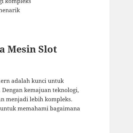
gi kompleks
menarik
 Mesin Slot
ern adalah kunci untuk
 Dengan kemajuan teknologi,
an menjadi lebih kompleks.
in untuk memahami bagaimana