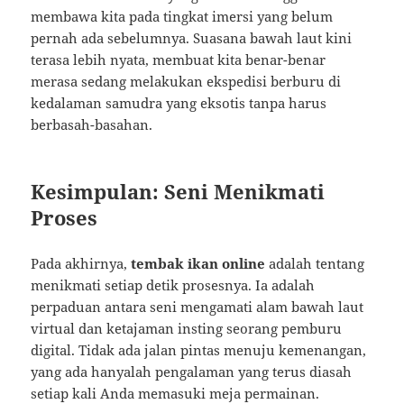
membawa kita pada tingkat imersi yang belum
pernah ada sebelumnya. Suasana bawah laut kini
terasa lebih nyata, membuat kita benar-benar
merasa sedang melakukan ekspedisi berburu di
kedalaman samudra yang eksotis tanpa harus
berbasah-basahan.
Kesimpulan: Seni Menikmati
Proses
Pada akhirnya,
tembak ikan online
adalah tentang
menikmati setiap detik prosesnya. Ia adalah
perpaduan antara seni mengamati alam bawah laut
virtual dan ketajaman insting seorang pemburu
digital. Tidak ada jalan pintas menuju kemenangan,
yang ada hanyalah pengalaman yang terus diasah
setiap kali Anda memasuki meja permainan.