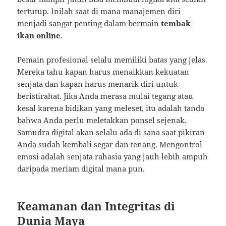
tertutup. Inilah saat di mana manajemen diri
menjadi sangat penting dalam bermain
tembak
ikan online
.
Pemain profesional selalu memiliki batas yang jelas.
Mereka tahu kapan harus menaikkan kekuatan
senjata dan kapan harus menarik diri untuk
beristirahat. Jika Anda merasa mulai tegang atau
kesal karena bidikan yang meleset, itu adalah tanda
bahwa Anda perlu meletakkan ponsel sejenak.
Samudra digital akan selalu ada di sana saat pikiran
Anda sudah kembali segar dan tenang. Mengontrol
emosi adalah senjata rahasia yang jauh lebih ampuh
daripada meriam digital mana pun.
Keamanan dan Integritas di
Dunia Maya