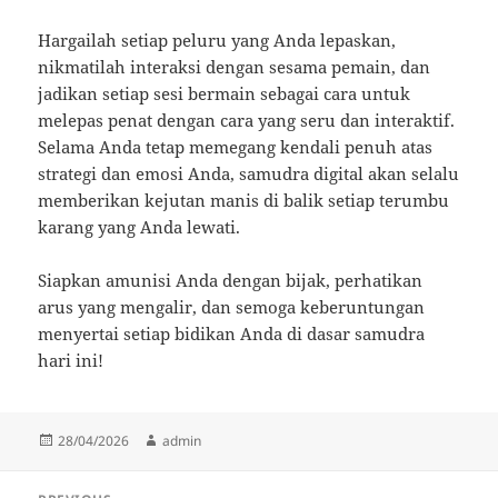
Hargailah setiap peluru yang Anda lepaskan,
nikmatilah interaksi dengan sesama pemain, dan
jadikan setiap sesi bermain sebagai cara untuk
melepas penat dengan cara yang seru dan interaktif.
Selama Anda tetap memegang kendali penuh atas
strategi dan emosi Anda, samudra digital akan selalu
memberikan kejutan manis di balik setiap terumbu
karang yang Anda lewati.
Siapkan amunisi Anda dengan bijak, perhatikan
arus yang mengalir, dan semoga keberuntungan
menyertai setiap bidikan Anda di dasar samudra
hari ini!
Posted
Author
28/04/2026
admin
on
Post